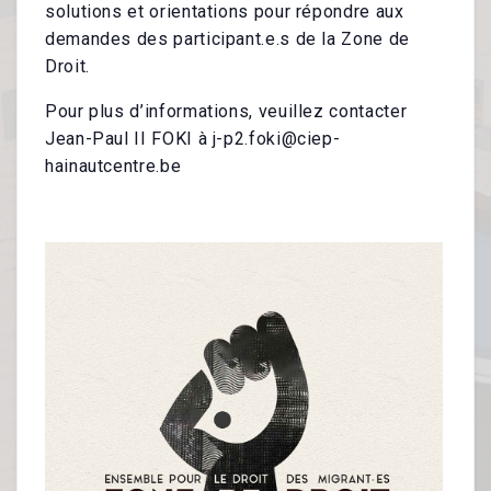
Français Langue Étrangère & Alphabétisation
solutions et orientations pour répondre aux
demandes des participant.e.s de la Zone de
Citoyenneté
Droit.
Santé²
Pour plus d’informations, veuillez contacter
Jean-Paul II FOKI à j-p2.foki@ciep-
Jardin Bio
hainautcentre.be
THÉMATIQUES ET ACTIONS
Thématiques
Groupes De Travail
Projets Européens
Campagnes
OUTILS