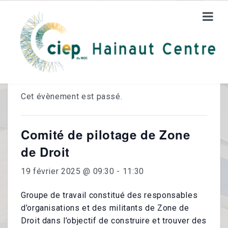
« Tous les Évènements
CIEP HC
Cet évènement est passé.
A Propos De Nous
Comité de pilotage de Zone
Un Service D’éducation Permanente
de Droit
Les Bénévoles
19 février 2025 @ 09:30
-
11:30
FORMATIONS
Groupe de travail constitué des responsables
d’organisations et des militants de Zone de
Orientation Vers L’emploi
Droit dans l’objectif de construire et trouver des