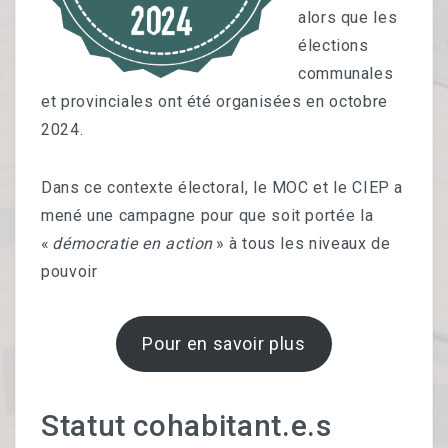
Français Langue Étrangère & Alphabétisation
alors que les
élections
Citoyenneté
communales
Santé²
et provinciales ont été organisées en octobre
2024.
Jardin Bio
THÉMATIQUES ET ACTIONS
Dans ce contexte électoral,
le MOC
et
le CIEP
a
mené une campagne pour que soit portée la
Thématiques
«
démocratie en action
» à tous les niveaux de
pouvoir
Groupes De Travail
Projets Européens
Pour en savoir plus
Campagnes
OUTILS
Statut cohabitant.e.s