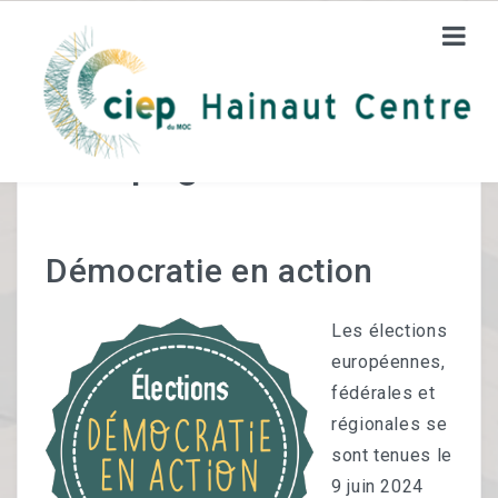
Campagnes
CIEP HC
A Propos De Nous
Démocratie en action
Un Service D’éducation Permanente
Les élections
Les Bénévoles
européennes,
fédérales et
FORMATIONS
régionales se
sont tenues le
Orientation Vers L’emploi
9 juin 2024