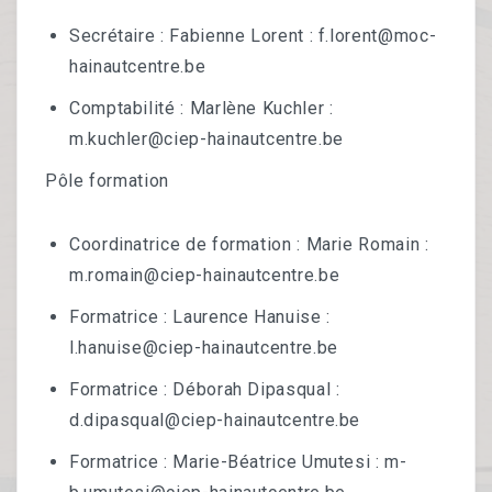
Français Langue Étrangère & Alphabétisation
Secrétaire : Fabienne Lorent : f.lorent@moc-
Citoyenneté
hainautcentre.be
Santé²
Comptabilité : Marlène Kuchler :
m.kuchler@ciep-hainautcentre.be
Jardin Bio
Pôle formation
THÉMATIQUES ET ACTIONS
Coordinatrice de formation : Marie Romain :
Thématiques
m.romain@ciep-hainautcentre.be
Groupes De Travail
Formatrice : Laurence Hanuise :
l.hanuise@ciep-hainautcentre.be
Projets Européens
Formatrice : Déborah Dipasqual :
Campagnes
d.dipasqual@ciep-hainautcentre.be
OUTILS
Formatrice : Marie-Béatrice Umutesi : m-