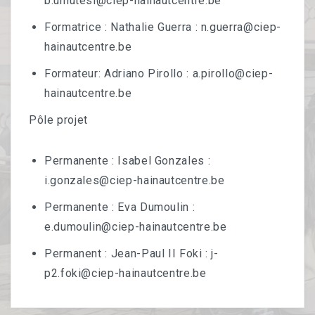
b.umutesi@ciep-hainautcentre.be
Publications
Formatrice : Nathalie Guerra : n.guerra@ciep-
CONTACTS
hainautcentre.be
A VOS AGENDAS
Formateur: Adriano Pirollo : a.pirollo@ciep-
hainautcentre.be
Pôle projet
Permanente : Isabel Gonzales :
i.gonzales@ciep-hainautcentre.be
Permanente : Eva Dumoulin :
e.dumoulin@ciep-hainautcentre.be
Permanent : Jean-Paul II Foki : j-
p2.foki@ciep-hainautcentre.be