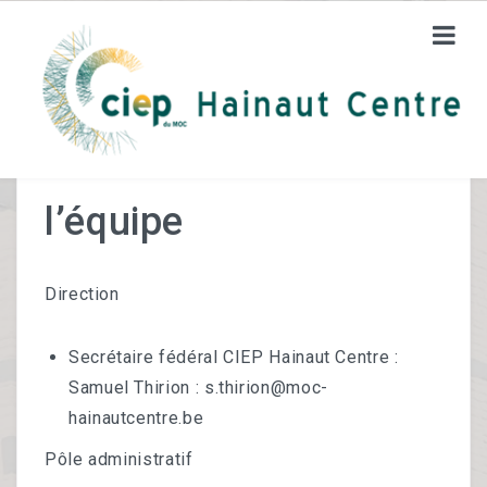
Présentation de
CIEP HC
l’équipe
A Propos De Nous
Direction
Un Service D’éducation Permanente
Les Bénévoles
Secrétaire fédéral CIEP Hainaut Centre :
Samuel Thirion : s.thirion@moc-
FORMATIONS
hainautcentre.be
Orientation Vers L’emploi
Pôle administratif